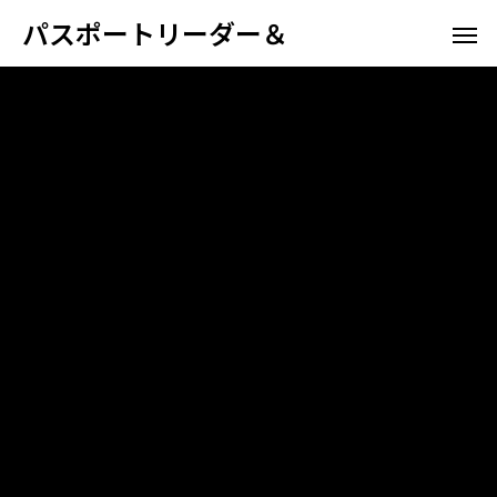
パスポートリーダー＆
ホテル向け
空港航
パスポート情報管理システム
高野山宿坊
ホスピタリティ
空港航空会社向け