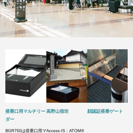
理
搭乗口用マルチリー
高野山宿坊
顔認証搭乗ゲート
マ
ダー
(O
BGR750は搭乗口用マ
Access-IS：ATOM®
マ