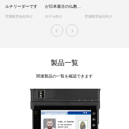
ルチリーダーです
が日本最古の仏教寺
ソ
院で宿泊者のチェッ
「
空港航空会社向け
ホテル向け
空港航空会社向け
マ
クインを容易に
始
https://www.
働
応
製品一覧
関連製品の一覧を確認できます