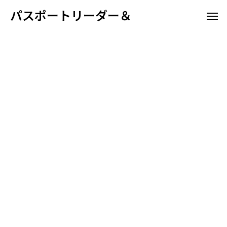
パスポートリーダー＆
ホテル向け
空港航
パスポート情報管理システム
高野山宿坊
ホスピタリティ
空港航空会社向け