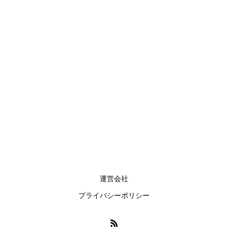
ADR300パスポートリーダー
ADR300は世界のベストセラーフルページパスポートリー
ダー
運営会社
プライバシーポリシー