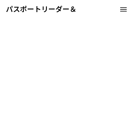
パスポートリーダー＆
ホテル向け
空港航
パスポート情報管理システム
高野山宿坊
ホスピタリティ
空港航空会社向け