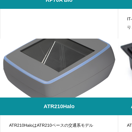
I
り
ATR210Halo
ATR210HaloはATR210ベースの交通系モデル
A