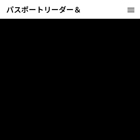
パスポートリーダー＆
ホテル向け
空港航
パスポート情報管理システム
高野山宿坊
ホスピタリティ
空港航空会社向け