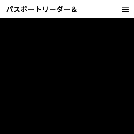
パスポートリーダー＆
ホテル向け
空港航
パスポート情報管理システム
高野山宿坊
ホスピタリティ
空港航空会社向け