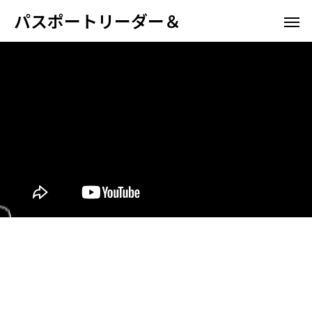
パスポートリーダー＆
ホテル向け
空港航
パスポート情報管理システム
高野山宿坊
ホスピタリティ
空港航空会社向け