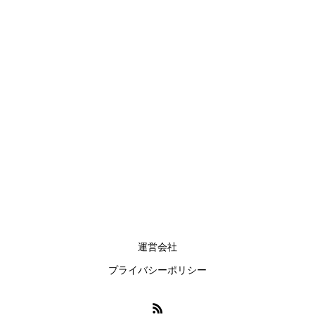
ADR300パスポートリーダー
ADR300は世界のベストセラーフルページパスポートリー
ダー
運営会社
プライバシーポリシー